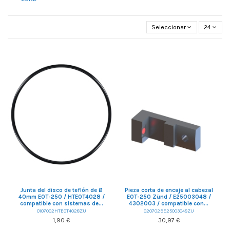
Seleccionar
24
Junta del disco de teflón de Ø
Pieza corta de encaje al cabezal
40mm EOT-250 / HTEOT4028 /
EOT-250 Zünd / E25003048 /
compatible con sistemas de...
4302003 / compatible con...
0107002HTEOT4028ZU
0207029E25003048ZU
1,90 €
30,97 €