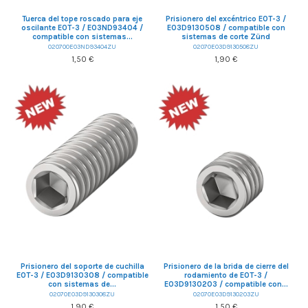
Tuerca del tope roscado para eje
Prisionero del excéntrico EOT-3 /
oscilante EOT-3 / E03ND93404 /
E03D9130508 / compatible con
compatible con sistemas...
sistemas de corte Zünd
020700E03ND93404ZU
02070E03D9130508ZU
1,50 €
1,90 €
Prisionero del soporte de cuchilla
Prisionero de la brida de cierre del
EOT-3 / E03D9130308 / compatible
rodamiento de EOT-3 /
con sistemas de...
E03D9130203 / compatible con...
02070E03D9130308ZU
02070E03D9130203ZU
1,90 €
1,50 €