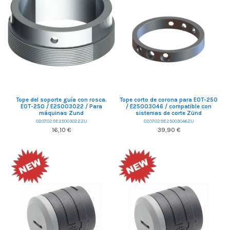
Tope del soporte guía con rosca.
Tope corto de corona para EOT-250
EOT-250 / E25003022 / Para
/ E25003046 / compatible con
máquinas Zund
sistemas de corte Zünd
0207029E25003022ZU
0207029E25003046ZU
16,10 €
39,90 €