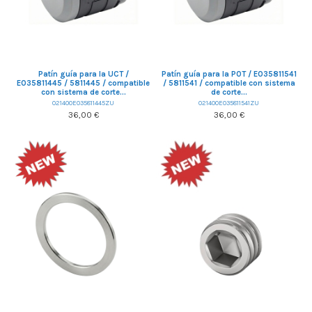
Patín guía para la UCT /
Patín guía para la POT / E035811541
E035811445 / 5811445 / compatible
/ 5811541 / compatible con sistema
con sistema de corte...
de corte...
021400E035811445ZU
021400E035811541ZU
36,00 €
36,00 €