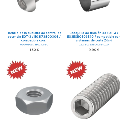
Tornillo de la cubierta de control de
Casquillo de fricción de EOT-3 /
potencia EOT-3 / E03I73800306 /
E03EGB0606E40 / compatible con
compatible con...
sistemas de corte Zünd
02070E03I73800306ZU
0207E03EGB0606E40ZU
1,50 €
9,90 €