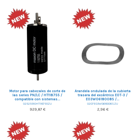
Motor para cabezales de corte de
Arandela ondulada de la cubierta
las series PN/LC / HT118755 /
trasera del excéntrico EOT-3 /
compatible con sistemas...
E03W0618008S /...
02525910HT118755ZU
0207E03W0618008SZU
929,87 €
2,96 €