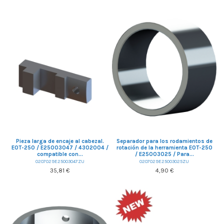
Pieza larga de encaje al cabezal.
Separador para los rodamientos de
EOT-250 / E25003047 / 4302004 /
rotación de la herramienta EOT-250
compatible con...
/ E25003025 / Para...
0207029E25003047ZU
0207029E25003025ZU
35,81 €
4,90 €