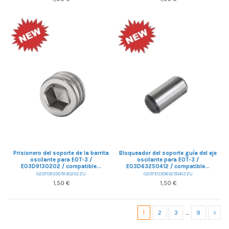
Prisionero del soporte de la barrita
Bloqueador del soporte guía del eje
oscilante para EOT-3 /
oscilante para EOT-3 /
E03D9130202 / compatible...
E03D63250412 / compatible...
02070E03D9130202ZU
0207E03D63250412ZU
1,50 €
1,50 €
1
2
3
…
9