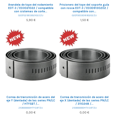
Arandela de tope del rodamiento
Prisionero del tope del soporte guía
EOT-3 / E03021022 / compatible
con rosca EOT-3 / E03D9130202 /
con sistemas de corte...
compatible con...
0207029E03021022ZU
02070E03D9130202ZU
5,90 €
1,50 €
Correa de transmisión de acero del
Correa de transmisión de acero del
eje Y (dentada) de las series PN/LC
eje X (dentada) de las series PN/LC
/ HTYSBT /...
/ 3110248 /...
253000000HTYSBTZU
253000000HTXSBTZU
0,00 €
0,00 €