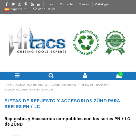
Inicio
Contacto
Marcas
Catálogos
Español
Wishlist (
0
)
0
Inicio
ACCESORIOS Y REPUESTOS
ZÜND - REPUESTOS
PIEZAS DE REPUESTO Y
ACCESORIOS ZÜND PARA SERIES PN / LC
PIEZAS DE REPUESTO Y ACCESORIOS ZÜND PARA
SERIES PN / LC
Repuestos y Accesorios compatibles con las series PN / LC
de ZÜND