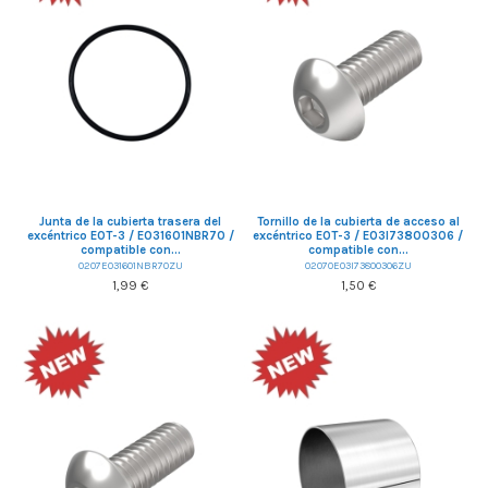
Junta de la cubierta trasera del
Tornillo de la cubierta de acceso al
excéntrico EOT-3 / E031601NBR70 /
excéntrico EOT-3 / E03I73800306 /
compatible con...
compatible con...
0207E031601NBR70ZU
02070E03I73800306ZU
1,99 €
1,50 €