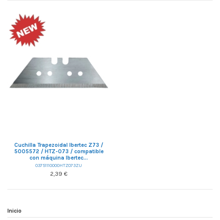
Cuchilla Trapezoidal Ibertec Z73 /
5005572 / HTZ-073 / compatible
con máquina Ibertec...
03751110000HTZ073ZU
2,39 €
Inicio