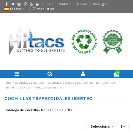
Inicio
Contacto
Marcas
Catálogos
Español
Wishlist (
0
)
0
Inicio
CUCHILLAS Y BOQUILLAS
CUCHILLAS IBERTEC Y BOQUILLAS IBERTEC
CUCHILLAS
IBERTEC
CUCHILLAS TRAPEZOIDALES IBERTEC
CUCHILLAS TRAPEZOIDALES IBERTEC
Catálogo de cuchillas trapezoidales ZÜND.
Seleccionar
1