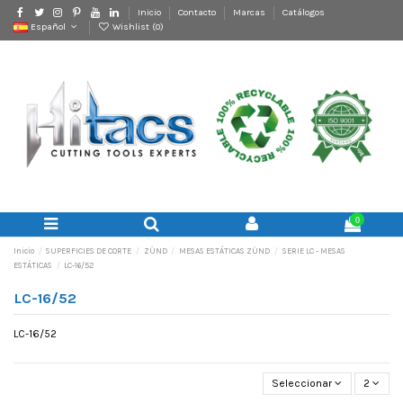
Inicio
Contacto
Marcas
Catálogos
Español
Wishlist (
0
)
0
Inicio
SUPERFICIES DE CORTE
ZÜND
MESAS ESTÁTICAS ZÜND
SERIE LC - MESAS
ESTÁTICAS
LC-16/52
LC-16/52
LC-16/52
Seleccionar
2