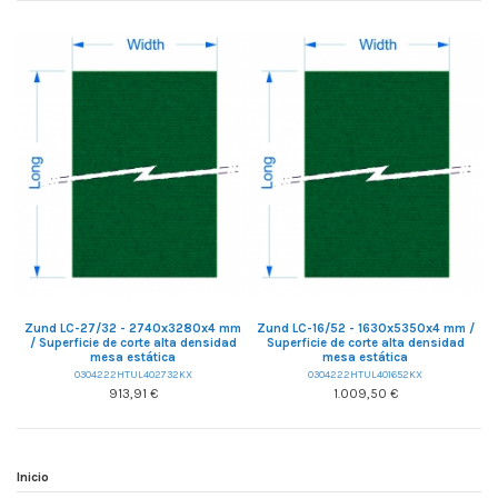
Zund LC-27/32 - 2740x3280x4 mm
Zund LC-16/52 - 1630x5350x4 mm /
/ Superficie de corte alta densidad
Superficie de corte alta densidad
mesa estática
mesa estática
0304222HTUL402732KX
0304222HTUL401652KX
913,91 €
1.009,50 €
Inicio