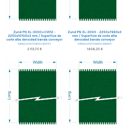
Zund PN XL-3000+CVE12 -
Zund PN XL-3000 - 2250x7660x3
2250x10100x3 mm / Superficie de
mm / Superficie de corte alta
corte alta densidad banda conveyor
densidad banda conveyor
03042220HTC401XL3012KX
03042220HTC400XL3000KX
2.113,75 €
1.656,25 €