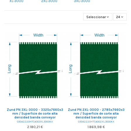
XL-3000
2XL-3000
3XL-3000
Seleccionar
24
Zund PN 3XL-3000 - 3325x7660x3
Zund PN 2XL-3000 - 2785x7660x3
mm / Superficie de corte alta
mm / Superficie de corte alta
densidad banda conveyor
densidad banda conveyor
03042220HTC4003XL3000KX
03042220HTC4002XL3000KX
2.180,21 €
1.869,98 €