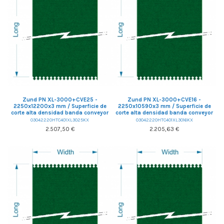
Zund PN XL-3000+CVE25 -
Zund PN XL-3000+CVE16 -
2250x12200x3 mm / Superficie de
2250x10590x3 mm / Superficie de
corte alta densidad banda conveyor
corte alta densidad banda conveyor
03042220HTC401XL3025KX
03042220HTC401XL3016KX
2.507,50 €
2.205,63 €