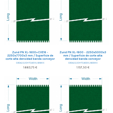
Zund PN XL-1600+CVE16 -
Zund PN XL-1600 - 2250x5000x3
2250x7700x3 mm / Superficie de
mm / Superficie de corte alta
corte alta densidad banda conveyor
densidad banda conveyor
03042220HTC401XL1616KX
03042220HTC400XL1600KX
1.663,75 €
1.157,50 €