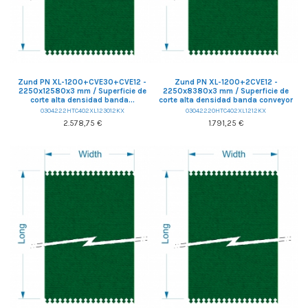
Zund PN XL-1200+CVE30+CVE12 -
Zund PN XL-1200+2CVE12 -
2250x12580x3 mm / Superficie de
2250x8380x3 mm / Superficie de
corte alta densidad banda...
corte alta densidad banda conveyor
0304222HTC402XL123012KX
03042220HTC402XL1212KX
2.578,75 €
1.791,25 €