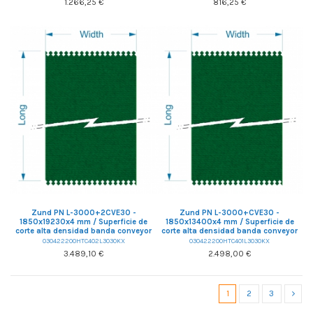
1.266,25 €
816,25 €
Zund PN L-3000+2CVE30 -
Zund PN L-3000+CVE30 -
1850x19230x4 mm / Superficie de
1850x13400x4 mm / Superficie de
corte alta densidad banda conveyor
corte alta densidad banda conveyor
030422200HTC402L3030KX
030422200HTC401L3030KX
3.489,10 €
2.498,00 €
1
2
3