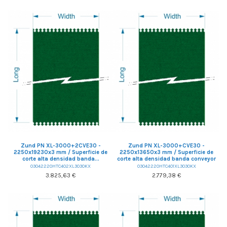
Zund PN XL-3000+2CVE30 -
Zund PN XL-3000+CVE30 -
2250x19230x3 mm / Superficie de
2250x13650x3 mm / Superficie de
corte alta densidad banda...
corte alta densidad banda conveyor
03042220HTC402XL3030KX
03042220HTC401XL3030KX
3.825,63 €
2.779,38 €