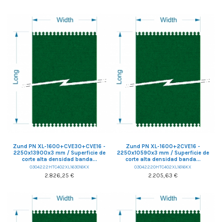
Zund PN XL-1600+CVE30+CVE16 -
Zund PN XL-1600+2CVE16 -
2250x13900x3 mm / Superficie de
2250x10590x3 mm / Superficie de
corte alta densidad banda...
corte alta densidad banda...
0304222HTC402XL163016KX
03042220HTC402XL1616KX
2.826,25 €
2.205,63 €