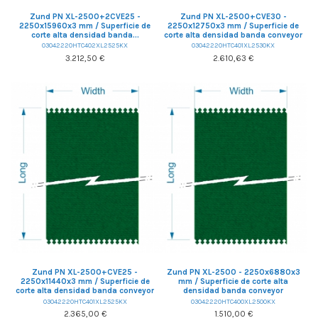
Zund PN XL-2500+2CVE25 -
Zund PN XL-2500+CVE30 -
2250x15960x3 mm / Superficie de
2250x12750x3 mm / Superficie de
corte alta densidad banda...
corte alta densidad banda conveyor
03042220HTC402XL2525KX
03042220HTC401XL2530KX
3.212,50 €
2.610,63 €
Zund PN XL-2500+CVE25 -
Zund PN XL-2500 - 2250x6880x3
2250x11440x3 mm / Superficie de
mm / Superficie de corte alta
corte alta densidad banda conveyor
densidad banda conveyor
03042220HTC401XL2525KX
03042220HTC400XL2500KX
2.365,00 €
1.510,00 €