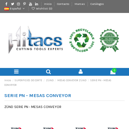
Inicio
Contacto
Marcas
Catálogos
Español
Wishlist (
0
)
0
Inicio
SUPERFICIES DE CORTE
ZÜND
MESAS CONVEYOR ZÜND
SERIE PN - MESAS
CONVEYOR
SERIE PN - MESAS CONVEYOR
ZÜND SERIE PN - MESAS CONVEYOR