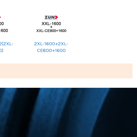
2(2XL-
2XL-1600+2XL-
0)
CE800+1600