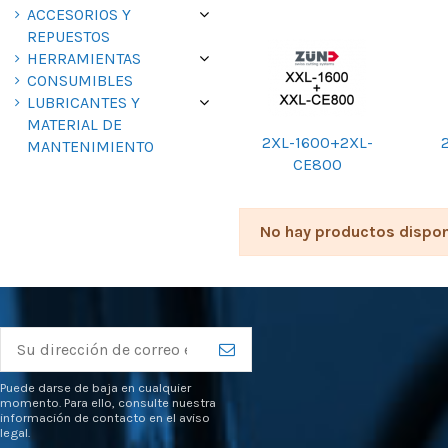
ACCESORIOS Y
REPUESTOS
HERRAMIENTAS
CONSUMIBLES
LUBRICANTES Y
MATERIAL DE
2XL-1600+2XL-
MANTENIMIENTO
CE800
No hay productos dispon
Puede darse de baja en cualquier
momento. Para ello, consulte nuestra
información de contacto en el aviso
legal.