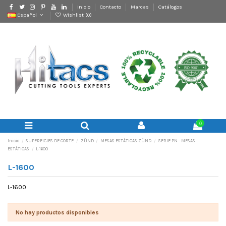
Inicio
Contacto
Marcas
Catálogos
Español
Wishlist (
0
)
0
Inicio
SUPERFICIES DE CORTE
ZÜND
MESAS ESTÁTICAS ZÜND
SERIE PN - MESAS
ESTÁTICAS
L-1600
L-1600
L-1600
No hay productos disponibles