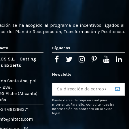
uación se ha acogido al programa de incentivos ligados al
o del Plan de Recuperación, Transformación y Resiliencia.
acto
Síguenos
CS S.L. - Cutting
ls Experts
Newsletter
ida Santa Ana, pol.
– 238.
5 Elche (Alicante)
aña
Puede darse de baja en cualquier
momento. Para ello, consulte nuestra
información de contacto en el aviso
+34 661366371
legal.
info@hitacs.com
Whatsapp
+34