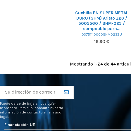
Cuchilla EN SUPER METAL
DURO (SHM) Aristo Z23 /
5005560 / SHM-023 /
compatible para...
03751110000SHM023ZU
19,90 €
Mostrando 1-24 de 44 artícul
Puede darse de baja en cualquier
momento. Para ello, consulte nuestra
información de contacto en el aviso
legal.
Financiación UE