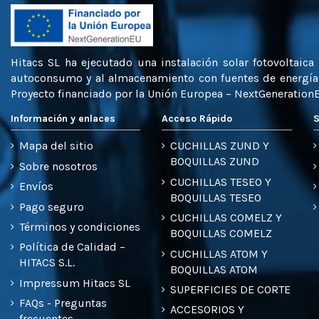
Hitacs SL ha ejecutado una instalación solar fotovoltaic
autoconsumo y al almacenamiento con fuentes de energía r
Proyecto financiado por la Unión Europea – NextGeneration
Información y enlaces
Acceso Rápido
S
Mapa del sitio
CUCHILLAS ZUND Y
BOQUILLAS ZUND
Sobre nosotros
CUCHILLAS TESEO Y
Envíos
BOQUILLAS TESEO
Pago seguro
CUCHILLAS COMELZ Y
Términos y condiciones
BOQUILLAS COMELZ
Política de Calidad –
CUCHILLAS ATOM Y
HITACS S.L.
BOQUILLAS ATOM
Impressum Hitacs SL
SUPERFICIES DE CORTE
FAQs - Preguntas
ACCESORIOS Y
frecuentes