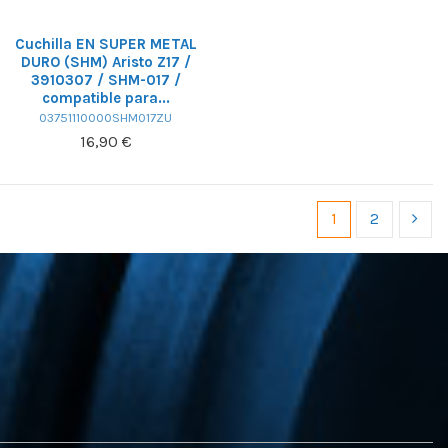
Cuchilla EN SUPER METAL
DURO (SHM) Aristo Z17 /
3910307 / SHM-017 /
compatible para...
03751110000SHM017ZU
16,90 €
1
2