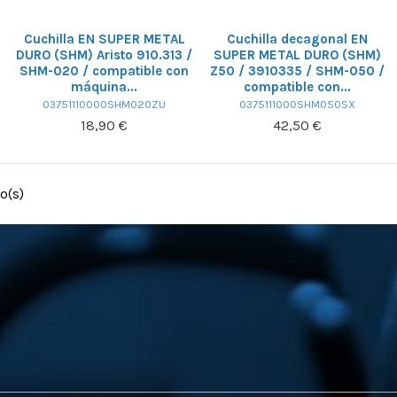
Cuchilla EN SUPER METAL
Cuchilla decagonal EN
DURO (SHM) Aristo 910.313 /
SUPER METAL DURO (SHM)
SHM-020 / compatible con
Z50 / 3910335 / SHM-050 /
máquina...
compatible con...
03751110000SHM020ZU
0375111000SHM050SX
18,90 €
42,50 €
o(s)