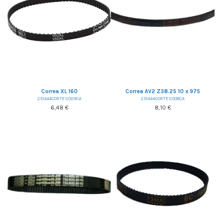
Correa XL 160
Correa AV2 Z38.25 10 x 975
251444CORTES009CA
251444CORTES008CA
6,48 €
8,10 €