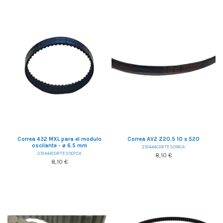
Correa 432 MXL para el modulo
Correa AV2 Z20.5 10 x 520
oscilante - ø 6.5 mm
251444CORTES018CA
251444CORTES007CA
8,10 €
8,10 €