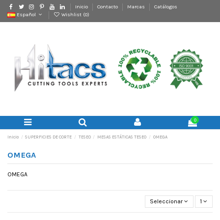
Inicio
Contacto
Marcas
Catálogos
Español
Wishlist (
0
)
0
Inicio
SUPERFICIES DE CORTE
TESEO
MESAS ESTÁTICAS TESEO
OMEGA
OMEGA
OMEGA
Seleccionar
1