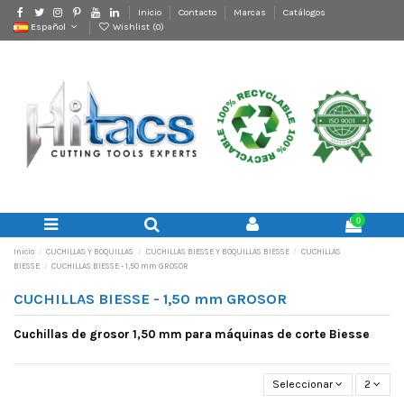
Inicio
Contacto
Marcas
Catálogos
Español
Wishlist (
0
)
0
Inicio
CUCHILLAS Y BOQUILLAS
CUCHILLAS BIESSE Y BOQUILLAS BIESSE
CUCHILLAS
BIESSE
CUCHILLAS BIESSE - 1,50 mm GROSOR
CUCHILLAS BIESSE - 1,50 mm GROSOR
Cuchillas de grosor 1,50 mm para máquinas de corte Biesse
Seleccionar
2