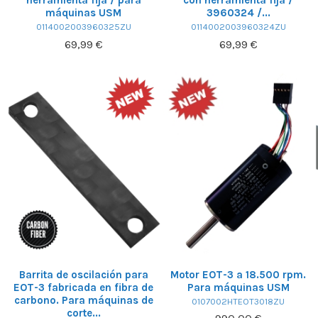
máquinas USM
3960324 /...
0114002003960325ZU
0114002003960324ZU
69,99 €
69,99 €
Barrita de oscilación para
Motor EOT-3 a 18.500 rpm.
EOT-3 fabricada en fibra de
Para máquinas USM
carbono. Para máquinas de
0107002HTEOT3018ZU
corte...