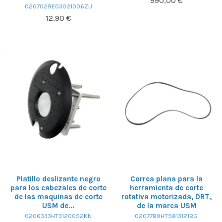
990,00 €
0207029E03021006ZU
12,90 €
Platillo deslizante negro
Correa plana para la
para los cabezales de corte
herramienta de corte
de las maquinas de corte
rotativa motorizada, DRT,
USM de...
de la marca USM
0206333HT3120052KN
0207789HT5813121BG