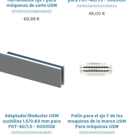
máquinas de corte USM
0375002005003139ZU
0114002003960326ZU
49,00 €
69,99 €
Adaptador/Reductor USM
Patín para el eje Y de las
cuchillas 1.5/0.63 mm para
maquinas de la marca USM
POT-40/1.5 - 5003138
Para máquinas USM
0375002005003138ZU
0253444003110229