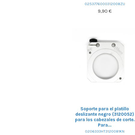
0253776000312008ZU
9,90 €
Soporte para el platillo
deslizante negro (3120052)
para los cabezales de corte.
Para...
0206333HT3120081KN