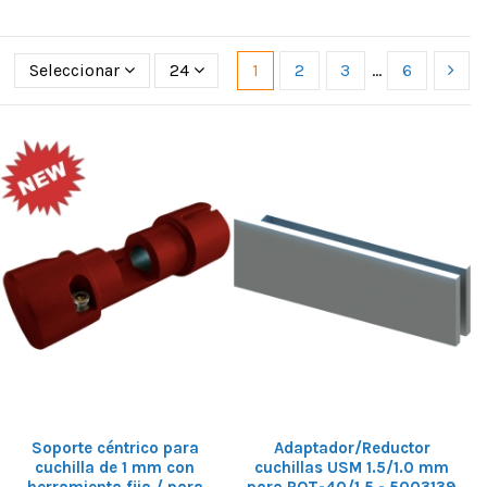
Seleccionar
24
1
2
3
…
6
Soporte céntrico para
Adaptador/Reductor
cuchilla de 1 mm con
cuchillas USM 1.5/1.0 mm
herramienta fija / para
para POT-40/1.5 - 5003139