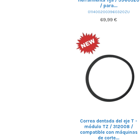
/ para...
0114002003960320ZU
69,99 €
Correa dentada del eje T -
módulo TZ / 312008 /
compatible con máquinas
de corte...