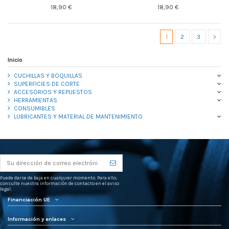
18,90 €
18,90 €
1
2
3
Inicio
CUCHILLAS Y BOQUILLAS
SUPERFICIES DE CORTE
ACCESORIOS Y REPUESTOS
HERRAMIENTAS
CONSUMIBLES
LUBRICANTES Y MATERIAL DE MANTENIMIENTO
Puede darse de baja en cualquier momento. Para ello,
consulte nuestra información de contacto en el aviso
legal.
Financiación UE
Información y enlaces