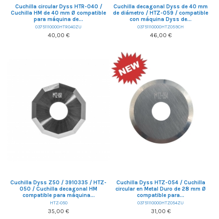
Cuchilla circular Dyss HTR-040 /
Cuchilla decagonal Dyss de 40 mm
Cuchilla HM de 40 mm Ø compatible
de diámetro / HTZ-059 / compatible
para máquina de...
con máquina Dyss de...
03751110000HTR040ZU
03751110000HTZ059CH
40,00 €
46,00 €
Cuchilla Dyss Z50 / 3910335 / HTZ-
Cuchilla Dyss HTZ-054 / Cuchilla
050 / Cuchilla decagonal HM
circular en Metal Duro de 28 mm Ø
compatible para máquina...
compatible para...
HTZ-050
03751110000HTZ054ZU
35,00 €
31,00 €