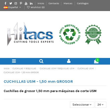
Inicio
Contacto
Marcas
Catálogos
Español
Wishlist (
0
)
0
Inicio
CUCHILLAS Y BOQUILLAS
CUCHILLAS USM Y BOQUILLAS USM
CUCHILLAS USM
CUCHILLAS USM - 1,50 mm GROSOR
CUCHILLAS USM - 1,50 mm GROSOR
Cuchillas de grosor 1,50 mm para máquinas de corte USM
Seleccionar
24