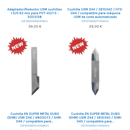
Adaptador/Reductor USM cuchillas
Cuchilla USM Z44 / 3910340 / HTZ-
1.5/0.63 mm para POT-40/1.5 -
044 / compatible para máquina
5003138
USM de corte automatizado
0375002005003138ZU
03751110000HTZ044ZU
39,00 €
29,00 €
Cuchilla EN SUPER METAL DURO
Cuchilla EN SUPER METAL DURO
(SHM) USM Z46 / 4800073 / SHM-
(SHM) USM Z44 / 3910340 / SHM-
046 / compatible para...
045 / compatible para...
03751110000SHM046ZU
03751110000SHM045ZU