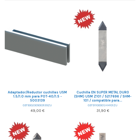
Adaptador/Reductor cuchillas USM
Cuchilla EN SUPER METAL DURO
1.5/1.0 mm para POT-40/1.5 -
(SHM) USM Z101 / 5217696 / SHM-
5003139
101 / compatible para...
0375002005003139ZU
03751110000SHM101ZU
49,00 €
31,90 €