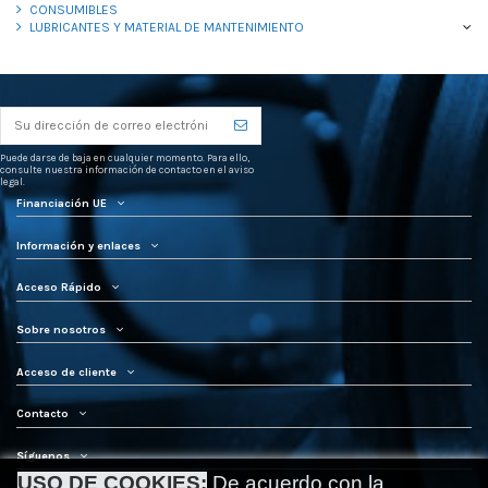
CONSUMIBLES
LUBRICANTES Y MATERIAL DE MANTENIMIENTO
Puede darse de baja en cualquier momento. Para ello,
consulte nuestra información de contacto en el aviso
legal.
Financiación UE
Información y enlaces
Acceso Rápido
Sobre nosotros
Acceso de cliente
Contacto
Síguenos
USO DE COOKIES:
De acuerdo con la