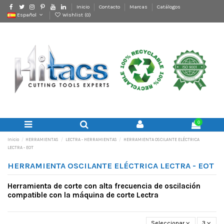
Inicio
Contacto
Marcas
Catálogos
Español
Wishlist (
0
)
0
Inicio
HERRAMIENTAS
LECTRA - HERRAMIENTAS
HERRAMIENTA OSCILANTE ELÉCTRICA
LECTRA - EOT
HERRAMIENTA OSCILANTE ELÉCTRICA LECTRA - EOT
Herramienta de corte con alta frecuencia de oscilación
compatible con la máquina de corte Lectra
Seleccionar
3