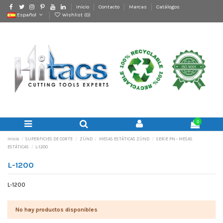
Inicio
Contacto
Marcas
Catálogos
Español
Wishlist (
0
)
0
Inicio
SUPERFICIES DE CORTE
ZÜND
MESAS ESTÁTICAS ZÜND
SERIE PN - MESAS
ESTÁTICAS
L-1200
L-1200
L-1200
No hay productos disponibles