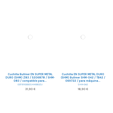
Cuchilla Bullmer EN SUPER METAL
Cuchilla EN SUPER METAL DURO
DURO (SHM) Z83 / 5206878 / SHM-
(SHM) Bullmer SHM-042 / TB42 /
083 / compatible para...
069722 / para máquina...
03751110000SHM083ZU
SHM-042
31,90 €
18,90 €