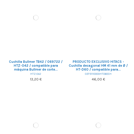
Cuchilla Bullmer TB42 / 069722 /
PRODUCTO EXCLUSIVO HITACS -
HTZ-042 / compatible para
Cuchilla decagonal HM 41 mm de Ø /
máquina Bullmer de corte...
HT-D60 / compatible para...
HTZ-042
03751110000HTD60CH
13,20 €
46,00 €