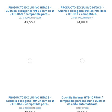
PRODUCTO EXCLUSIVO HITACS -
PRODUCTO EXCLUSIVO HITACS -
Cuchilla decagonal HM 38 mm de Ø
Cuchilla decagonal HM 36 mm de Ø
/ HT-D58 / compatible para...
/ HT-D57 / compatible...
03751110000HTD58CH
03751110000HTD57CH
45,00 €
44,00 €
PRODUCTO EXCLUSIVO HITACS -
Cuchilla Bullmer HTB-107506 /
Cuchilla decagonal HM 34 mm de Ø
compatible para máquina Bullmer
/ HT-D56 / compatible para...
de corte automatizado
03751110000HTD56CH
HTB-107506