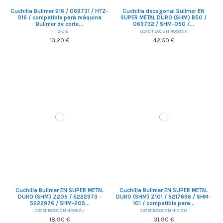
Cuchilla Bullmer B16 / 069731 / HTZ-
Cuchilla decagonal Bullmer EN
016 / compatible para máquina
SUPER METAL DURO (SHM) B50 /
Bullmer de corte...
069732 / SHM-050 /...
HTZ-016
0375111000SHM050SX
13,20 €
42,50 €
Cuchilla Bullmer EN SUPER METAL
Cuchilla Bullmer EN SUPER METAL
DURO (SHM) Z205 / 5222973 -
DURO (SHM) Z101 / 5217696 / SHM-
5222976 / SHM-205...
101 / compatible para...
03751110000SHM205ZU
03751110000SHM101ZU
18,90 €
31,90 €