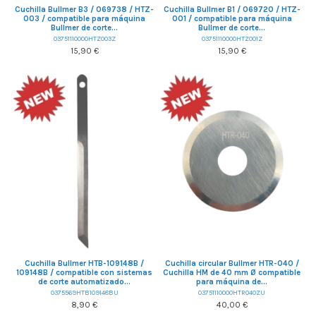
Cuchilla Bullmer B3 / 069738 / HTZ-
Cuchilla Bullmer B1 / 069720 / HTZ-
003 / compatible para máquina
001 / compatible para máquina
Bullmer de corte...
Bullmer de corte...
03751110000HTZ003Z
03751110000HTZ001Z
15,90 €
15,90 €
Cuchilla Bullmer HTB-109148B /
Cuchilla circular Bullmer HTR-040 /
109148B / compatible con sistemas
Cuchilla HM de 40 mm Ø compatible
de corte automatizado...
para máquina de...
0375569HTB109148BU
03751110000HTR040ZU
8,90 €
40,00 €