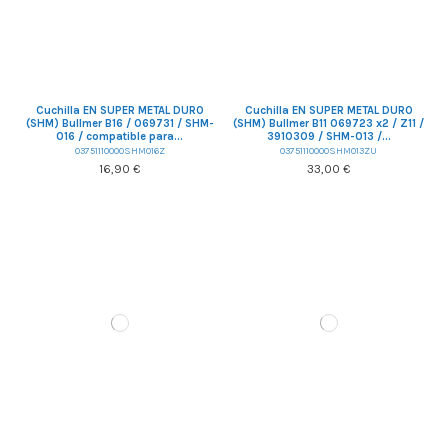
Cuchilla EN SUPER METAL DURO
Cuchilla EN SUPER METAL DURO
(SHM) Bullmer B16 / 069731 / SHM-
(SHM) Bullmer B11 069723 x2 / Z11 /
016 / compatible para...
3910309 / SHM-013 /...
03751110000SHM016Z
03751110000SHM013ZU
16,90 €
33,00 €