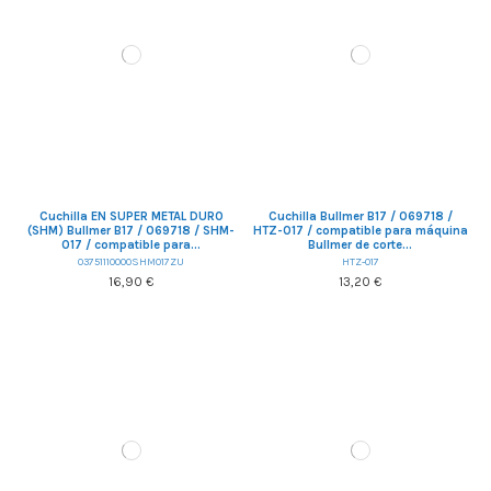
Cuchilla EN SUPER METAL DURO
Cuchilla Bullmer B17 / 069718 /
(SHM) Bullmer B17 / 069718 / SHM-
HTZ-017 / compatible para máquina
017 / compatible para...
Bullmer de corte...
03751110000SHM017ZU
HTZ-017
16,90 €
13,20 €