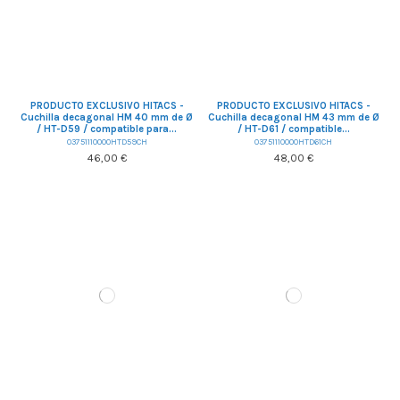
PRODUCTO EXCLUSIVO HITACS -
PRODUCTO EXCLUSIVO HITACS -
Cuchilla decagonal HM 40 mm de Ø
Cuchilla decagonal HM 43 mm de Ø
/ HT-D59 / compatible para...
/ HT-D61 / compatible...
03751110000HTD59CH
03751110000HTD61CH
46,00 €
48,00 €