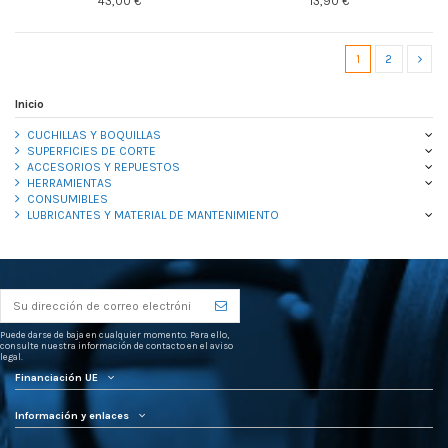
43,00 €
13,90 €
1
2
Inicio
CUCHILLAS Y BOQUILLAS
SUPERFICIES DE CORTE
ACCESORIOS Y REPUESTOS
HERRAMIENTAS
CONSUMIBLES
LUBRICANTES Y MATERIAL DE MANTENIMIENTO
Puede darse de baja en cualquier momento. Para ello,
consulte nuestra información de contacto en el aviso
legal.
Financiación UE
Información y enlaces