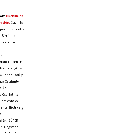
ión:
Cuchilla de
ración.
Cuchilla
 para materiales
 Similar a la
 con mejor
nto.
1,5 mm.
ntas:
Herramienta
Eléctrica (EOT -
scillating Tool) y
ta Oscilante
 (POT -
 Oscillating
erramienta de
lante Eléctrica y
a.
ción
: SÚPER
e Tungsteno -