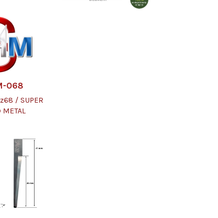
M-068
z68 / SUPER
 METAL