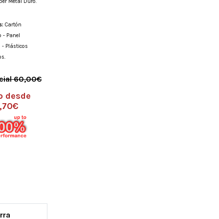
per Metal Duro.
s:
Cartón
 - Panel
- Plásticos
os.
icial 60,00€
o desde
,70€
rra