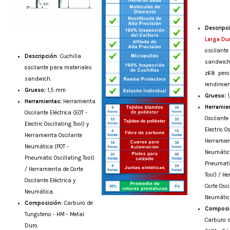
Descripc
Larga Du
oscilante
Descripción
:
Cuchilla
sandwich.
oscilante para materiales
z68 pero
sandwich.
rendimie
Grueso:
1,5 mm.
Grueso:
Herramientas:
Herramienta
Herramie
Oscilante Eléctrica (EOT -
Oscilante 
Electric Oscillating Tool) y
Electric O
Herramienta Oscilante
Herramien
Neumática (POT -
Neumática
Pneumatic Oscillating Tool)
Pneumatic
/ Herramienta de Corte
Tool) / H
Oscilante Eléctrica y
Corte Osci
Neumática.
Neumátic
Composición
:
Carburo de
Composi
Tungsteno - HM - Metal
Carburo d
Duro.