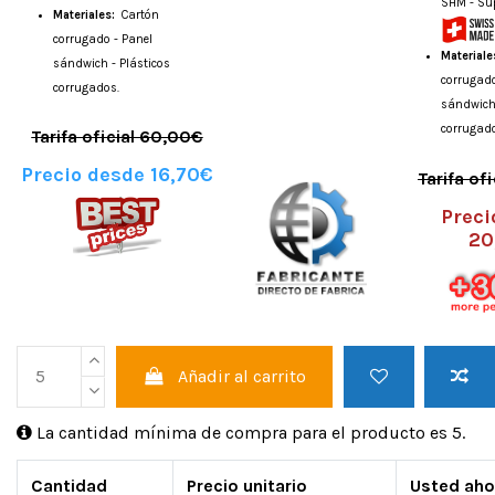
SHM - Sú
Materiales:
Cartón
corrugado - Panel
Materiale
sándwich - Plásticos
corrugado
corrugados.
sándwich 
corrugad
Tarifa oficial 60,00€
Precio desde 16,70€
Tarifa of
Preci
20
Añadir al carrito
La cantidad mínima de compra para el producto es 5.
Cantidad
Precio unitario
Usted aho