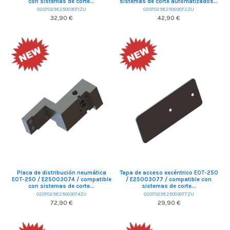
con sistemas de corte...
sistemas de corte automatizados...
0207029E25003071ZU
0207029E25003072ZU
32,90 €
42,90 €
Placa de distribución neumática
Tapa de acceso excéntrico EOT-250
EOT-250 / E25003074 / compatible
/ E25003077 / compatible con
con sistemas de corte...
sistemas de corte...
0207029E25003074ZU
0207029E25003077ZU
72,90 €
29,90 €