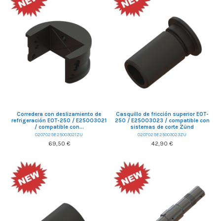
Corredera con deslizamiento de
Casquillo de fricción superior EOT-
refrigeración EOT-250 / E25003021
250 / E25003023 / compatible con
/ compatible con...
sistemas de corte Zünd
0207029E25003021ZU
0207029E25003023ZU
69,50 €
42,90 €