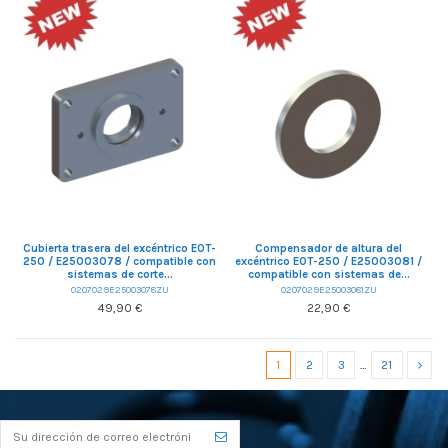
Cubierta trasera del excéntrico EOT-
Compensador de altura del
250 / E25003078 / compatible con
excéntrico EOT-250 / E25003081 /
sistemas de corte...
compatible con sistemas de...
0207029E25003078ZU
0207029E25003081ZU
49,90 €
22,90 €
1
2
3
…
21