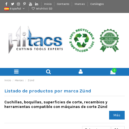
Inicio
Contacto
Marcas
Catálogos
Español
Wishlist (
0
)
0
Inicio
Marcas
Zünd
Listado de productos por marca Zünd
Cuchillas, boquillas, superficies de corte, recambios y
herramientas compatible con máquinas de corte Zünd
Más