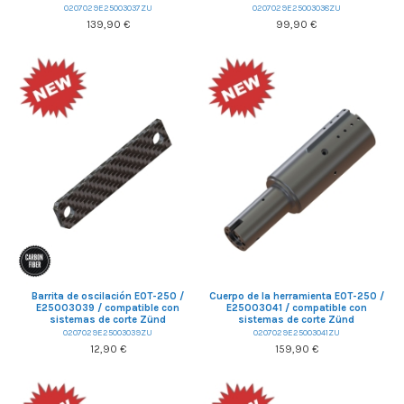
0207029E25003037ZU
0207029E25003038ZU
139,90 €
99,90 €
Barrita de oscilación EOT-250 /
Cuerpo de la herramienta EOT-250 /
E25003039 / compatible con
E25003041 / compatible con
sistemas de corte Zünd
sistemas de corte Zünd
0207029E25003039ZU
0207029E25003041ZU
12,90 €
159,90 €