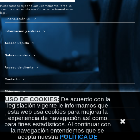
Puede darse de baja en cualquier momento. Para ello,
consulte nuestra información de contacto en el aviso
legal.
Financiación UE
Información y enlaces
Acceso Rápido
Sobre nosotros
Acceso de cliente
Contacto
Síguenos
USO DE COOKIES:
De acuerdo con la
Newsletter
legislación vigente le informamos que
esta web usa cookies para mejorar la
Financiación UE
experiencia de navegación así como
para fines estadísticos. Al continuar con
la navegación entendemos que se
acepta nuestra
POLÍTICA DE