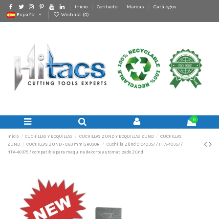
Inicio
Contacto
Marcas
Catálogos
Español
Wishlist (
0
)
0
Inicio
CUCHILLAS Y BOQUILLAS
CUCHILLAS ZUND Y BOQUILLAS ZUND
CUCHILLAS
ZÜND
CUCHILLAS ZÜND - 0,63 mm GROSOR
Cuchilla Zünd 01040357 / HTA-40357 /
HTA-40375 / compatible para maquina de corte automatizado Zünd