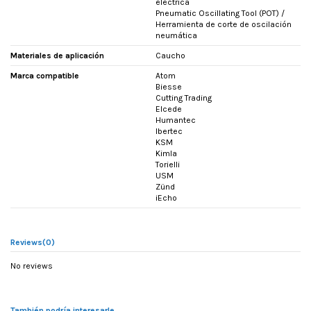
eléctrica
Pneumatic Oscillating Tool (POT) /
Herramienta de corte de oscilación
neumática
Materiales de aplicación
Caucho
Marca compatible
Atom
Biesse
Cutting Trading
Elcede
Humantec
Ibertec
KSM
Kimla
Torielli
USM
Zünd
iEcho
Reviews
(0)
No reviews
También podría interesarle