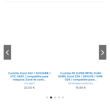
58
Cuchilla Zünd Z62 / 5002488 /
Cuchilla EN SUPER METAL DURO
de
HTZ-062S / compatible para
(SHM) Zünd Z29 / 3910319 / SHM-
(
máquina Zünd de corte...
029 / compatible para...
HTZ-062S
03751110000SHM029ZU
22,00 €
19,90 €