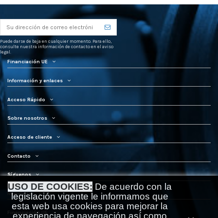
Puede darse de baja en cualquier momento. Para ello,
consulte nuestra información de contacto en el aviso
legal.
Financiación UE
Información y enlaces
Acceso Rápido
Sobre nosotros
Acceso de cliente
Contacto
Síguenos
USO DE COOKIES:
De acuerdo con la
Newsletter
legislación vigente le informamos que
esta web usa cookies para mejorar la
Financiación UE
experiencia de navegación así como