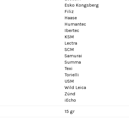
Esko Kongsberg
Filiz
Haase
Humantec
Ibertec
KSM
Lectra
SCM
Samurai
Summa
Texi
Torielli
USM
Wild Leica
Zünd
iEcho
15 gr