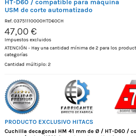
HT-D60 / compatible para máquina
Cuchilla USM
HTZ-050...
USM de corte automatizado
35,00 €
Ref.
03751110000HTD60CH
47,00 €
Cuchilla USM
HTZ-052...
Impuestos excluidos
38,00 €
ATENCIÓN - Hay una cantidad mínima de 2 para los product
categorías
PRODUCTO EX
- Cuchilla...
Cantidad múltiplo: 2
43,00 €
PRODUCTO EX
- Cuchilla...
45,00 €
PRODUCTO EX
- Cuchilla...
PRODUCTO EXCLUSIVO HITACS
48,00 €
Cuchilla decagonal HM 41 mm de Ø / HT-D60 / c