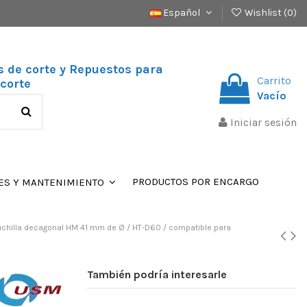
Español
Wishlist (
0
)
s de corte y Repuestos para
Carrito
corte
Vacío
Iniciar sesión
PRODUCTOS POR ENCARGO
ES Y MANTENIMIENTO
hilla decagonal HM 41 mm de Ø / HT-D60 / compatible para
También podría interesarle