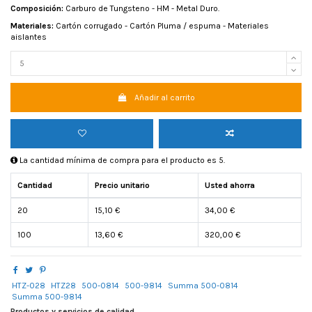
Composición:
Carburo de Tungsteno - HM - Metal Duro.
Materiales:
Cartón corrugado - Cartón Pluma / espuma - Materiales
aislantes
Añadir al carrito
La cantidad mínima de compra para el producto es 5.
Cantidad
Precio unitario
Usted ahorra
20
15,10 €
34,00 €
100
13,60 €
320,00 €
HTZ-028
HTZ28
500-0814
500-9814
Summa 500-0814
Summa 500-9814
Productos y servicios de calidad