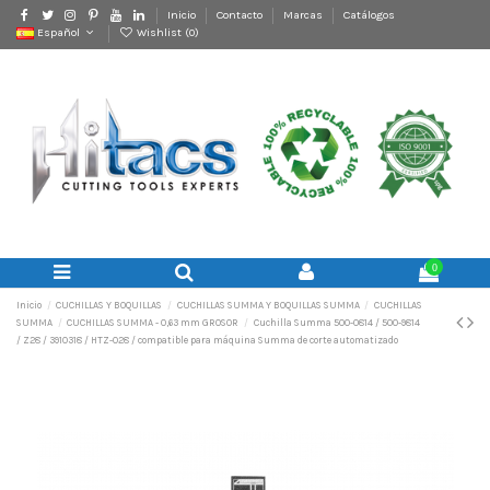
Inicio
Contacto
Marcas
Catálogos
Español
Wishlist (
0
)
0
Inicio
CUCHILLAS Y BOQUILLAS
CUCHILLAS SUMMA Y BOQUILLAS SUMMA
CUCHILLAS
SUMMA
CUCHILLAS SUMMA - 0,63 mm GROSOR
Cuchilla Summa 500-0814 / 500-9814
/ Z28 / 3910318 / HTZ-028 / compatible para máquina Summa de corte automatizado