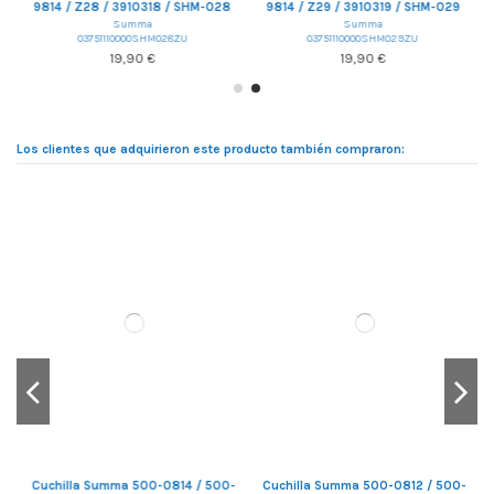
9814 / Z28 / 3910318 / SHM-028
9814 / Z29 / 3910319 / SHM-029
Summa
Summa
03751110000SHM028ZU
03751110000SHM029ZU
19,90 €
19,90 €
Los clientes que adquirieron este producto también compraron:
-
Cuchilla Summa 500-0814 / 500-
Cuchilla Summa 500-0812 / 500-