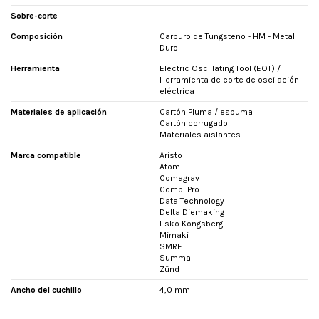
Sobre-corte
-
Composición
Carburo de Tungsteno - HM - Metal
Duro
Herramienta
Electric Oscillating Tool (EOT) /
Herramienta de corte de oscilación
eléctrica
Materiales de aplicación
Cartón Pluma / espuma
Cartón corrugado
Materiales aislantes
Marca compatible
Aristo
Atom
Comagrav
Combi Pro
Data Technology
Delta Diemaking
Esko Kongsberg
Mimaki
SMRE
Summa
Zünd
Ancho del cuchillo
4,0 mm