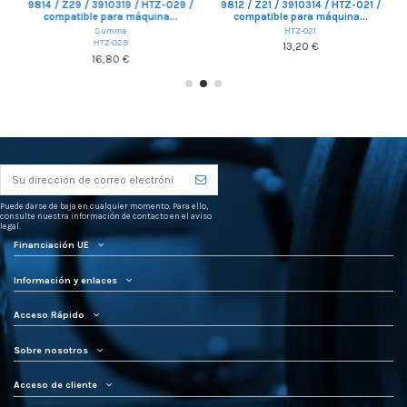
 /
9814 / Z29 / 3910319 / HTZ-029 /
9812 / Z21 / 3910314 / HTZ-021 /
compatible para máquina...
compatible para máquina...
Summa
HTZ-021
HTZ-029
13,20 €
16,80 €
Puede darse de baja en cualquier momento. Para ello,
consulte nuestra información de contacto en el aviso
legal.
Financiación UE
Información y enlaces
Acceso Rápido
Sobre nosotros
Acceso de cliente