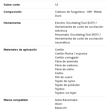
Sobre-corte
1.2
Composición
Carburo de Tungsteno - HM - Metal
Duro
Herramienta
Electric Oscillating Tool (EOT) /
Herramienta de corte de oscilación
eléctrica
Pneumatic Oscillating Tool (POT) /
Herramienta de corte de oscilación
neumática
Materiales de aplicación
Cartón
Cartón Pluma / espuma
Cartón corrugado
Fibra de aramida
Fibra de carbono
Fibra de vidrio
Fieltro
Piel de cuero
Tejido de nylon
Tejido de poliéster
Tejidos
Tejidos sin tejer
Marca compatible
Aoke-Kasemake
Atom
Balacchi