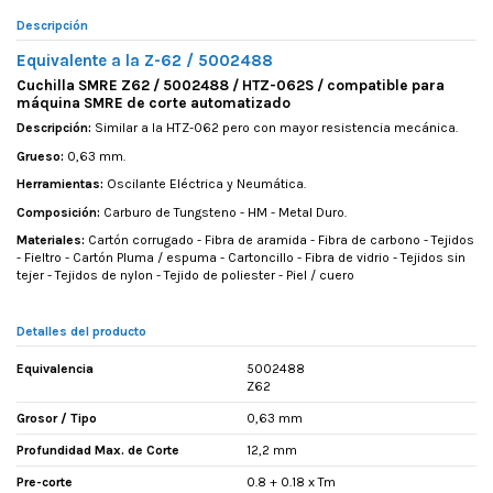
Descripción
Equivalente a la Z-62 / 5002488
Cuchilla SMRE Z62 / 5002488 / HTZ-062S / compatible para
máquina SMRE de corte automatizado
Descripción:
Similar a la HTZ-062 pero con mayor resistencia mecánica.
Grueso:
0,63 mm.
Herramientas:
Oscilante Eléctrica y Neumática.
Composición:
Carburo de Tungsteno - HM - Metal Duro.
Materiales:
Cartón corrugado - Fibra de aramida - Fibra de carbono - Tejidos
- Fieltro - Cartón Pluma / espuma - Cartoncillo - Fibra de vidrio - Tejidos sin
tejer - Tejidos de nylon - Tejido de poliester - Piel / cuero
Detalles del producto
Equivalencia
5002488
Z62
Grosor / Tipo
0,63 mm
Profundidad Max. de Corte
12,2 mm
Pre-corte
0.8 + 0.18 x Tm