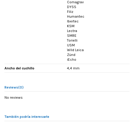
Comagrav
DYSS
Filiz
Humantec
Ibertec
KSM
Lectra
SMRE
Torielli
USM
Wild Leica
Zünd
iEcho
Ancho del cuchillo
4,4 mm
Reviews
(0)
No reviews
También podría interesarle