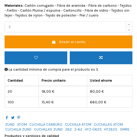
Materiales:
Cartón corrugado - Fibra de aramida - Fibra de carbono - Tejidos
- Fieltro - Cartón Pluma / espuma - Cartoncillo - Fibra de vidrio - Tejidos sin
tejer - Tejidos de nylon - Tejido de poliester - Piel / cuero
Añadir al carrito
La cantidad mínima de compra para el producto es 5.
Cantidad
Precio unitario
Usted ahorra
20
18,00 €
80,00 €
100
15,40 €
660,00 €
ZUND
ATOM
CUCHILLA CARBURO
CUCHILLA ATOM
CUCHILLAS ATOM
CUCHILLA ZUND
CUCHILLAS ZUND
Z62
Z-62
HTZ-062S
HTZ62S
SMRE
Productos y servicios de calidad