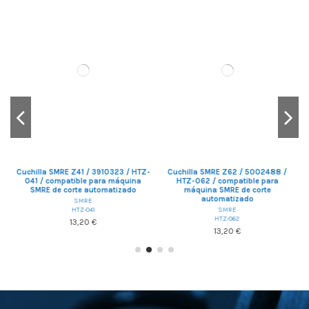
Z-
Cuchilla SMRE Z41 / 3910323 / HTZ-
Cuchilla SMRE Z62 / 5002488 /
041 / compatible para máquina
HTZ-062 / compatible para
SMRE de corte automatizado
máquina SMRE de corte
automatizado
SMRE
SMRE
HTZ-041
HTZ-062
13,20 €
13,20 €