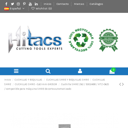
Inicio
Contacto
Marcas
Catálogos
Español
Wishlist (
0
)
0
Inicio
CUCHILLAS Y BOQUILLAS
CUCHILLAS SMRE Y BOQUILLAS SMRE
CUCHILLAS
SMRE
CUCHILLAS SMRE - 0,63 mm GROSOR
Cuchilla SMRE Z62 / 5002488 / HTZ-062S
/ compatible para máquina SMRE de corte automatizado