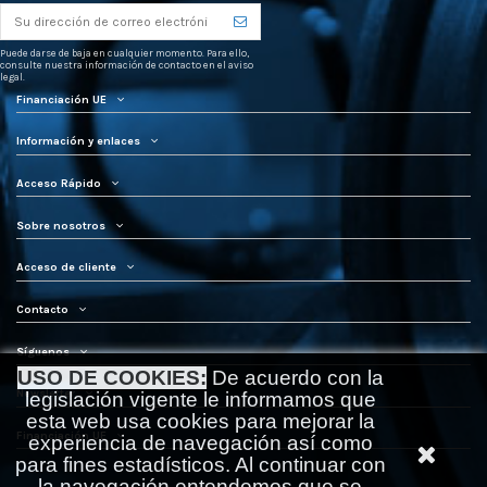
Puede darse de baja en cualquier momento. Para ello,
consulte nuestra información de contacto en el aviso
legal.
Financiación UE
Información y enlaces
Acceso Rápido
Sobre nosotros
Acceso de cliente
Contacto
Síguenos
USO DE COOKIES:
De acuerdo con la
Newsletter
legislación vigente le informamos que
esta web usa cookies para mejorar la
Financiación UE
experiencia de navegación así como
para fines estadísticos. Al continuar con
la navegación entendemos que se