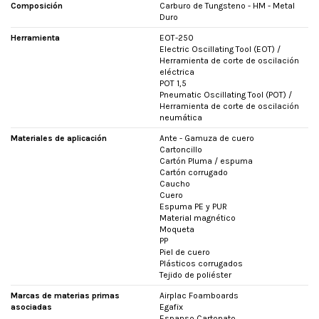
Composición
Carburo de Tungsteno - HM - Metal
Duro
Herramienta
EOT-250
Electric Oscillating Tool (EOT) /
Herramienta de corte de oscilación
eléctrica
POT 1,5
Pneumatic Oscillating Tool (POT) /
Herramienta de corte de oscilación
neumática
Materiales de aplicación
Ante - Gamuza de cuero
Cartoncillo
Cartón Pluma / espuma
Cartón corrugado
Caucho
Cuero
Espuma PE y PUR
Material magnético
Moqueta
PP
Piel de cuero
Plásticos corrugados
Tejido de poliéster
Marcas de materias primas
Airplac Foamboards
asociadas
Egafix
Espanso Cartonato