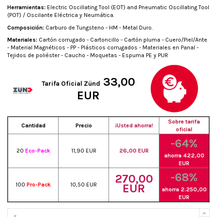
Herramientas:
Electric Oscillating Tool (EOT) and Pneumatic Oscillating Tool
(POT) / Oscilante Eléctrica y Neumática.
Composición:
Carburo de Tungsteno - HM - Metal Duro.
Materiales:
Cartón corrugado - Cartoncillo - Cartón pluma - Cuero/Piel/Ante
- Material Magnéticos - PP - Plásticos corrugados - Materiales en Panal -
Tejidos de poliéster - Caucho - Moquetas - Espuma PE y PUR
33,00
Tarifa Oficial Zünd
EUR
Sobre tarifa
Cantidad
Precio
¡Usted ahorra!
oficial
-64%
20
Eco-Pack
11,90 EUR
26,00 EUR
ahorra 422,00
EUR
-68%
270,00
100
Pro-Pack
10,50 EUR
EUR
ahorra 2.250,00
EUR