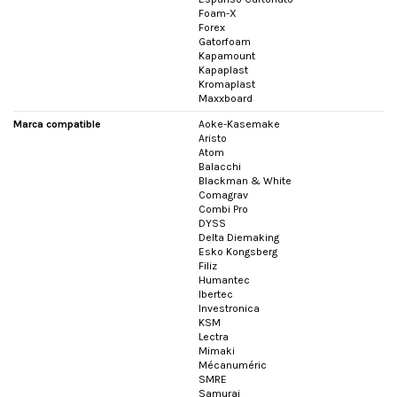
Foam-X
Forex
Gatorfoam
Kapamount
Kapaplast
Kromaplast
Maxxboard
Marca compatible
Aoke-Kasemake
Aristo
Atom
Balacchi
Blackman & White
Comagrav
Combi Pro
DYSS
Delta Diemaking
Esko Kongsberg
Filiz
Humantec
Ibertec
Investronica
KSM
Lectra
Mimaki
Mécanuméric
SMRE
Samurai