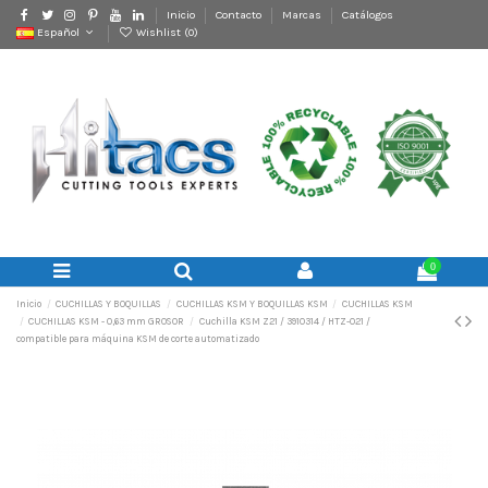
Inicio
Contacto
Marcas
Catálogos
Español
Wishlist (
0
)
0
Inicio
CUCHILLAS Y BOQUILLAS
CUCHILLAS KSM Y BOQUILLAS KSM
CUCHILLAS KSM
CUCHILLAS KSM - 0,63 mm GROSOR
Cuchilla KSM Z21 / 3910314 / HTZ-021 /
compatible para máquina KSM de corte automatizado