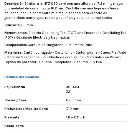
Descripción:
Similar a la HTZ-020 pero con una altura de 17,2 mm y mayor
profundidad de corte, hasta 16.2 mm. Cuchilla con una hoja muy fina y
delicada, con un sobrecorte mínimo; diseñada para el corte de
geometrícas complejas, radios pequeños y detalles complicados.
Grueso:
0,63 mm.
Herramientas:
Electric Oscillating Tool (EOT) and Pneumatic Oscillating Tool
(POT) / Oscilante Eléctrica y Neumática.
Composición:
Carburo de Tungsteno - HM - Metal Duro.
Materiales:
Cartón corrugado - Cartoncillo - Cartón pluma - Cuero/Piel/Ante
- Material Magnéticos - PP - Plásticos corrugados - Materiales en Panal -
Tejidos de poliéster - Caucho - Moquetas - Espuma PE y PUR
Detalles del producto
Equivalencia
3910314
Z21
Grosor / Tipo
0,63 mm
Profundidad Max. de Corte
17,2 mm
Pre-corte
1.6 + 0.11 x Tm
Sobre-corte
-