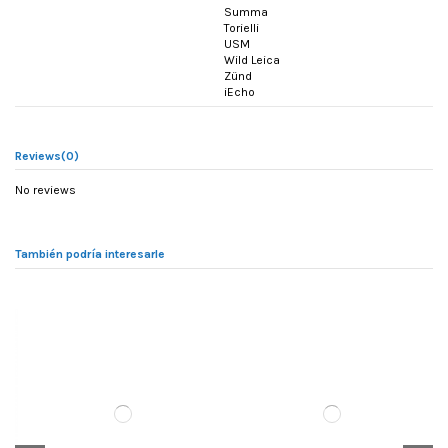
Summa
Torielli
USM
Wild Leica
Zünd
iEcho
Reviews
(0)
No reviews
También podría interesarle