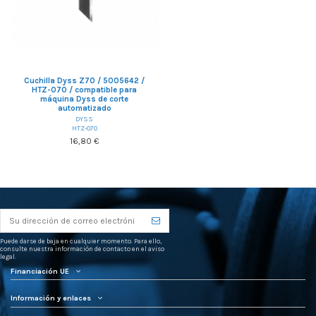
Cuchilla Dyss Z70 / 5005642 /
HTZ-070 / compatible para
máquina Dyss de corte
automatizado
DYSS
HTZ-070
16,80 €
Puede darse de baja en cualquier momento. Para ello,
consulte nuestra información de contacto en el aviso
legal.
Financiación UE
Información y enlaces