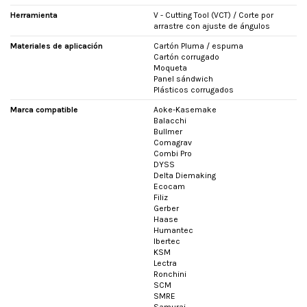
Herramienta
V - Cutting Tool (VCT) / Corte por
arrastre con ajuste de ángulos
Materiales de aplicación
Cartón Pluma / espuma
Cartón corrugado
Moqueta
Panel sándwich
Plásticos corrugados
Marca compatible
Aoke-Kasemake
Balacchi
Bullmer
Comagrav
Combi Pro
DYSS
Delta Diemaking
Ecocam
Filiz
Gerber
Haase
Humantec
Ibertec
KSM
Lectra
Ronchini
SCM
SMRE