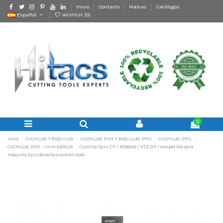
Inicio
Contacto
Marcas
Catálogos
Español
Wishlist (
0
)
0
Inicio
CUCHILLAS Y BOQUILLAS
CUCHILLAS DYSS Y BOQUILLAS DYSS
CUCHILLAS DYSS
CUCHILLAS DYSS - 1 mm GROSOR
Cuchilla Dyss Z71 / 5006045 / HTZ-071 / compatible para
máquina Dyss de corte automatizado