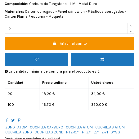
Composición:
Carburo de Tungsteno - HM - Metal Duro.
Materiales:
Cartón corrugado - Panel sándwich - Plásticos corrugados -
Cartón Pluma / espuma - Moqueta.
Añadir al carrito
La cantidad mínima de compra para el producto es 5.
Cantidad
Precio unitario
Usted ahorra
20
18,20 €
34,00 €
100
16,70 €
320,00 €
ZUND
ATOM
CUCHILLA CARBURO
CUCHILLA ATOM
CUCHILLAS ATOM
CUCHILLA ZUND
CUCHILLAS ZUND
HTZ-071
HTZ71
Z71
Z-71
DYSS
Productos y servicios de calidad