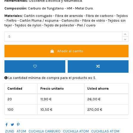
Herramientas:
Oscilante Eléctrica y Neumática.
Composición:
Carburo de Tungsteno - HM - Metal Duro.
Materiales:
Cartón corrugado - Fibra de aramida - Fibra de carbono - Tejidos
- Fieltro - Cartón Pluma / espuma - Cartoncillo - Fibra de vidrio - Tejidos sin
tejer - Tejidos de nylon - Tejido de poliester - Piel / cuero
Añadir al carrito
La cantidad mínima de compra para el producto es 5.
Cantidad
Precio unitario
Usted ahorra
20
11,90 €
26,00 €
100
10,50 €
270,00 €
ZUND
ATOM
CUCHILLA CARBURO
CUCHILLA ATOM
CUCHILLAS ATOM