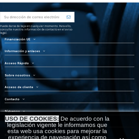
Puede darse de baja en cualquier momento. Para ello,
consulte nuestra información de contacto en el aviso
legal.
Financiación UE
Información y enlaces
Acceso Rápido
Sobre nosotros
Acceso de cliente
Contacto
Síguenos
USO DE COOKIES:
De acuerdo con la
Newsletter
legislación vigente le informamos que
esta web usa cookies para mejorar la
Financiación UE
experiencia de navegación así como