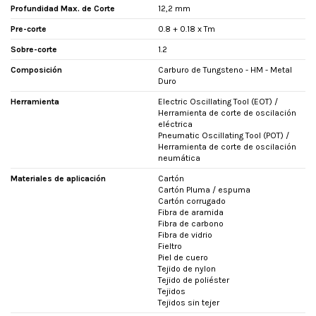
Profundidad Max. de Corte
12,2 mm
Pre-corte
0.8 + 0.18 x Tm
Sobre-corte
1.2
Composición
Carburo de Tungsteno - HM - Metal
Duro
Herramienta
Electric Oscillating Tool (EOT) /
Herramienta de corte de oscilación
eléctrica
Pneumatic Oscillating Tool (POT) /
Herramienta de corte de oscilación
neumática
Materiales de aplicación
Cartón
Cartón Pluma / espuma
Cartón corrugado
Fibra de aramida
Fibra de carbono
Fibra de vidrio
Fieltro
Piel de cuero
Tejido de nylon
Tejido de poliéster
Tejidos
Tejidos sin tejer