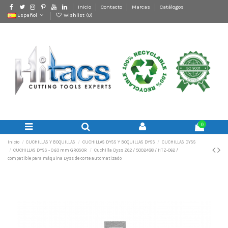
Inicio
Contacto
Marcas
Catálogos
Español
Wishlist (
0
)
0
Inicio
CUCHILLAS Y BOQUILLAS
CUCHILLAS DYSS Y BOQUILLAS DYSS
CUCHILLAS DYSS
CUCHILLAS DYSS - 0,63 mm GROSOR
Cuchilla Dyss Z62 / 5002488 / HTZ-062 /
compatible para máquina Dyss de corte automatizado