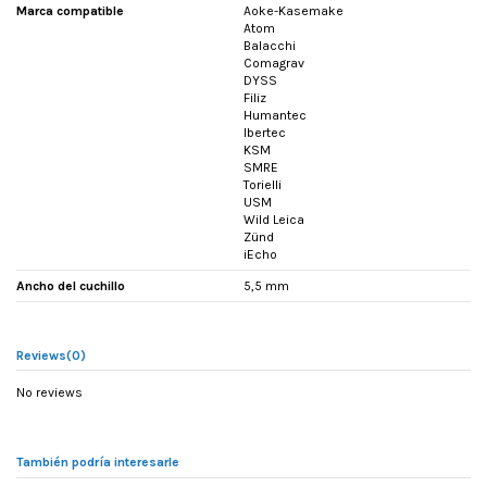
Marca compatible
Aoke-Kasemake
Atom
Balacchi
Comagrav
DYSS
Filiz
Humantec
Ibertec
KSM
SMRE
Torielli
USM
Wild Leica
Zünd
iEcho
Ancho del cuchillo
5,5 mm
Reviews
(0)
No reviews
También podría interesarle