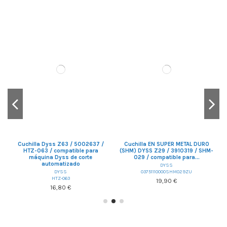
Cuchilla Dyss Z63 / 5002637 /
Cuchilla EN SUPER METAL DURO
C
HTZ-063 / compatible para
(SHM) DYSS Z29 / 3910319 / SHM-
máquina Dyss de corte
029 / compatible para...
automatizado
DYSS
DYSS
03751110000SHM029ZU
HTZ-063
19,90 €
16,80 €