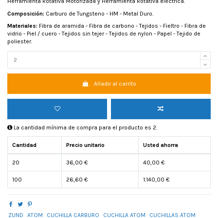
Herramienta Rotativa Motorizada y Herramienta Rotativa eléctrica.
Composición:
Carburo de Tungsteno - HM - Metal Duro.
Materiales:
Fibra de aramida - Fibra de carbono - Tejidos - Fieltro - Fibra de
vidrio - Piel / cuero - Tejidos sin tejer - Tejidos de nylon - Papel - Tejido de
poliester.
Añadir al carrito
La cantidad mínima de compra para el producto es 2.
Cantidad
Precio unitario
Usted ahorra
20
36,00 €
40,00 €
100
26,60 €
1.140,00 €
ZUND
ATOM
CUCHILLA CARBURO
CUCHILLA ATOM
CUCHILLAS ATOM