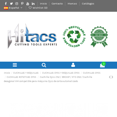
Inicio
Contacto
Marcas
Catálogos
Español
Wishlist (
0
)
0
Inicio
CUCHILLAS Y BOQUILLAS
CUCHILLAS DYSS Y BOQUILLAS DYSS
CUCHILLAS DYSS
CUCHILLAS ROTATIVAS DYSS
Cuchilla Dyss Z52 / 3910337 / HTZ-052 / Cuchilla
decagonal HM compatible para máquina Dyss de corte automatizado