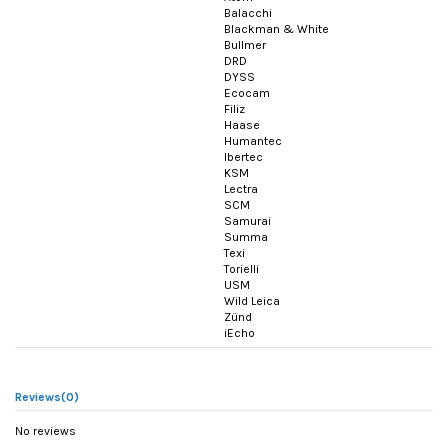
Balacchi
Blackman & White
Bullmer
DRD
DYSS
Ecocam
Filiz
Haase
Humantec
Ibertec
KSM
Lectra
SCM
Samurai
Summa
Texi
Torielli
USM
Wild Leica
Zünd
iEcho
Reviews
(0)
No reviews