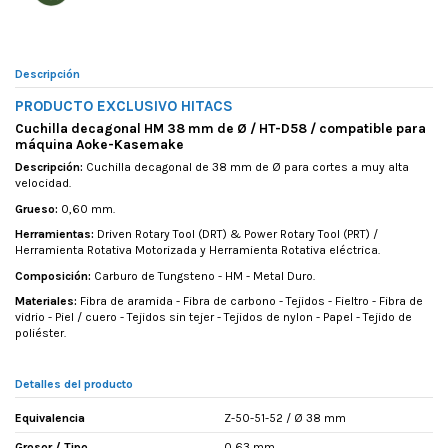
Descripción
PRODUCTO EXCLUSIVO HITACS
Cuchilla decagonal HM 38 mm de Ø / HT-D58 / compatible para
máquina Aoke-Kasemake
Descripción:
Cuchilla decagonal de 38 mm de Ø para cortes a muy alta
velocidad.
Grueso:
0,60 mm.
Herramientas:
Driven Rotary Tool (DRT) & Power Rotary Tool (PRT) /
Herramienta Rotativa Motorizada y Herramienta Rotativa eléctrica.
Composición:
Carburo de Tungsteno - HM - Metal Duro.
Materiales:
Fibra de aramida - Fibra de carbono - Tejidos - Fieltro - Fibra de
vidrio - Piel / cuero - Tejidos sin tejer - Tejidos de nylon - Papel - Tejido de
poliéster.
Detalles del producto
Equivalencia
Z-50-51-52 / Ø 38 mm
Grosor / Tipo
0,63 mm