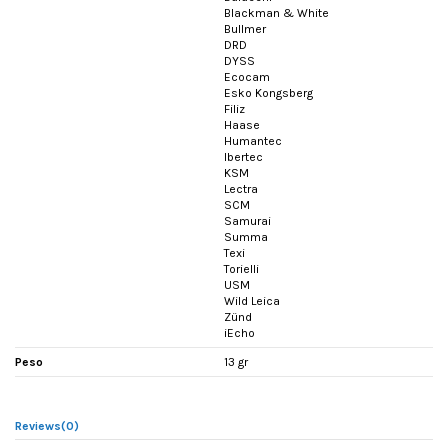
Blackman & White
Bullmer
DRD
DYSS
Ecocam
Esko Kongsberg
Filiz
Haase
Humantec
Ibertec
KSM
Lectra
SCM
Samurai
Summa
Texi
Torielli
USM
Wild Leica
Zünd
iEcho
Peso
13 gr
Reviews
(0)