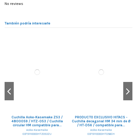
No reviews
También podría interesarle
Cuchilla Aoke-Kasemake Z53 /
PRODUCTO EXCLUSIVO HITACS -
4800059 / HTZ-053 / Cuchilla
Cuchilla decagonal HM 34 mm de Ø
C
circular HM compatible para...
/ HT-D56 / compatible para...
Aoke-Kasemake
Aoke-Kasemake
03751110000HTZ053ZU
03751110000HTD56CH