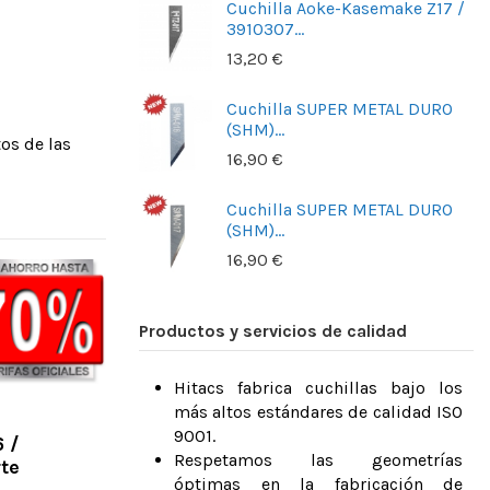
Cuchilla Aoke-Kasemake Z17 /
3910307...
13,20 €
Cuchilla SUPER METAL DURO
(SHM)...
os de las
16,90 €
Cuchilla SUPER METAL DURO
(SHM)...
16,90 €
Productos y servicios de calidad
Hitacs fabrica cuchillas bajo los
más altos estándares de calidad ISO
9001.
 /
Respetamos las geometrías
te
óptimas en la fabricación de