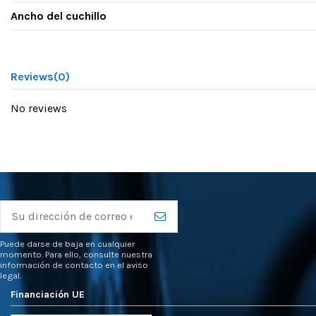
Ancho del cuchillo
Reviews
(0)
No reviews
Puede darse de baja en cualquier
momento. Para ello, consulte nuestra
información de contacto en el aviso
legal.
Financiación UE