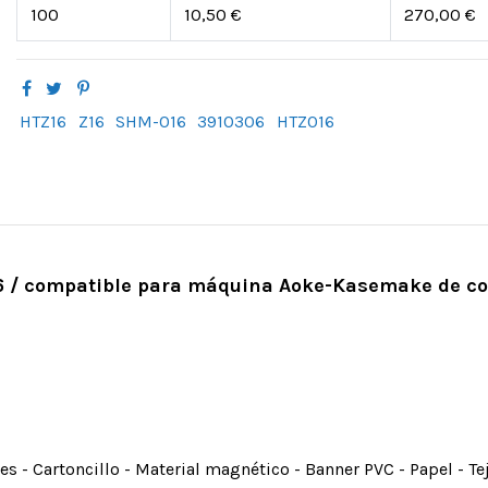
100
10,50 €
270,00 €
HTZ16
Z16
SHM-016
3910306
HTZ016
6 / compatible para máquina Aoke-Kasemake de co
tes - Cartoncillo - Material magnético - Banner PVC - Papel - T