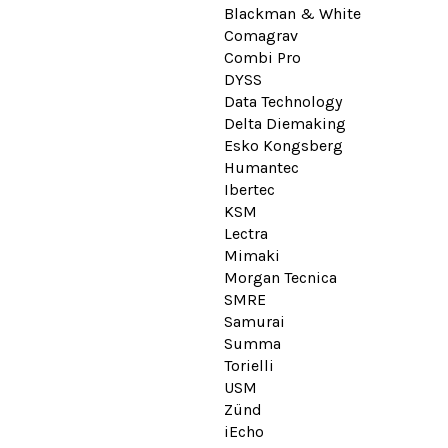
Blackman & White
Comagrav
Combi Pro
DYSS
Data Technology
Delta Diemaking
Esko Kongsberg
Humantec
Ibertec
KSM
Lectra
Mimaki
Morgan Tecnica
SMRE
Samurai
Summa
Torielli
USM
Zünd
iEcho