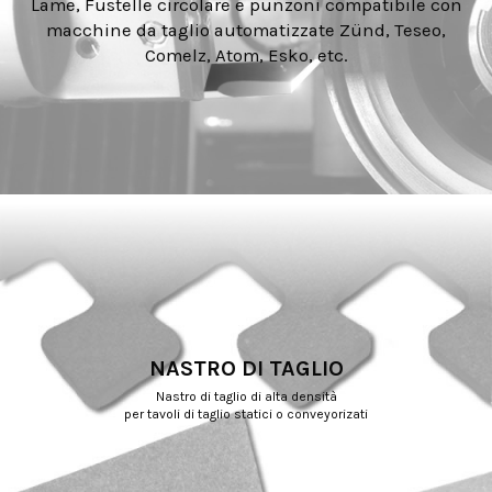
Lame, Fustelle circolare e punzoni compatibile con
macchine da taglio automatizzate Zünd, Teseo,
Comelz, Atom, Esko, etc.
NASTRO DI TAGLIO
Nastro di taglio di alta densità
per tavoli di taglio statici o conveyorizati