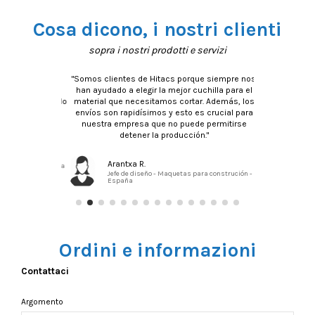
Cosa dicono, i nostri clienti
sopra i nostri prodotti e servizi
ra Hitacs. En
"Somos clientes de Hitacs porque siempre nos
"Elegimos trab
 proveedor de
han ayudado a elegir la mejor cuchilla para el
amplio catálo
empre han sabido
material que necesitamos cortar. Además, los
máquinas d
 a nuestras
envíos son rapidísimos y esto es crucial para
ajustados, lo 
es 100%"
nuestra empresa que no puede permitirse
cantidad de ca
detener la producción."
partidas. Lo
Arantxa R.
oquinería - España
Jefe de diseño - Maquetas para construción -
España
Ordini e informazioni
Contattaci
Argomento