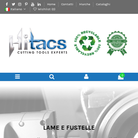
Home
Contatti
Marche
Cataloghi
Italiano
Wishlist (
0
)
0
LAME E FUSTELLE