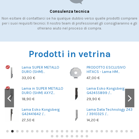
Consulenza tecnica
Non esitare di contattarci se ha qualque dubbio verso qualle prodotti comprare
per i suoi requisiti tecnici. Il nostro team di professionali gli consigliaranno e gli
ofrerano aiuto nel proceso di compra.
Prodotti in vetrina
15
Lama SUPER METALLO
PRODOTTO ESCLUSIVO
DURO (SHM)...
HITACS - Lama HM...
33,00 €
47,00 €
 /
Lama in SUPER METALLO
Lama Esko Kongsberg
DURO (SHM) AXYZ...
G42455899 /...
18,90 €
29,90 €
Lama Esko Kongsberg
Lama Data Technology Z43
G42441642 /...
/ 3910325 /...
27,50 €
14,20 €