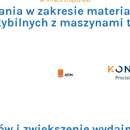
ania w zakresie materi
ybilnych z maszynami 
ów i zwiększenie wydajn