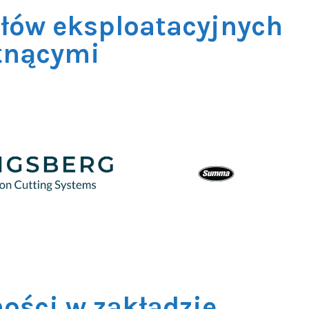
ałów eksploatacyjnych
tnącymi
ości w zakładzie