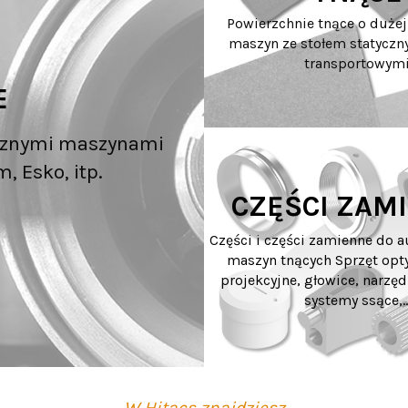
Powierzchnie tnące o dużej
maszyn ze stołem statyczn
transportowym
E
ycznymi maszynami
, Esko, itp.
CZĘŚCI ZAM
Części i części zamienne do 
maszyn tnących Sprzęt opt
projekcyjne, głowice, narzęd
systemy ssące,..
W Hitacs znajdziesz