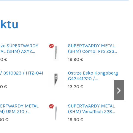
uktu
rze SUPERTWARDY
SUPERTWARDY METAL
AL (SHM) AXYZ...
(SHM) Combi Pro Z23...
90 €
19,90 €
 / 3910323 / HTZ-041
Ostrze Esko Kongsberg
G42441220 /...
20 €
13,20 €
ERTWARDY METAL
SUPERTWARDY METAL
M) USM Z10 /...
(SHM) VersaTech Z28...
00 €
19,90 €