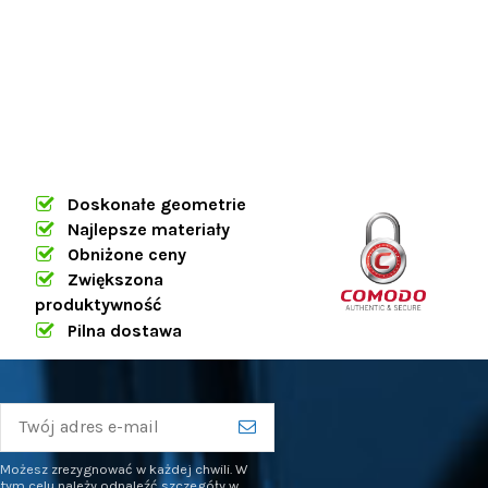
Doskonałe geometrie
Najlepsze materiały
Obniżone ceny
Zwiększona
produktywność
Pilna dostawa
Możesz zrezygnować w każdej chwili. W
tym celu należy odnaleźć szczegóły w