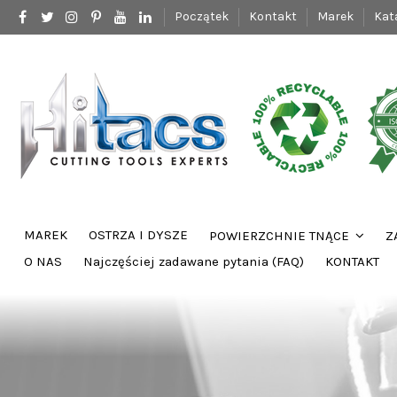
Początek
Kontakt
Marek
Kat
MAREK
OSTRZA I DYSZE
POWIERZCHNIE TNĄCE
Z
O NAS
Najczęściej zadawane pytania (FAQ)
KONTAKT