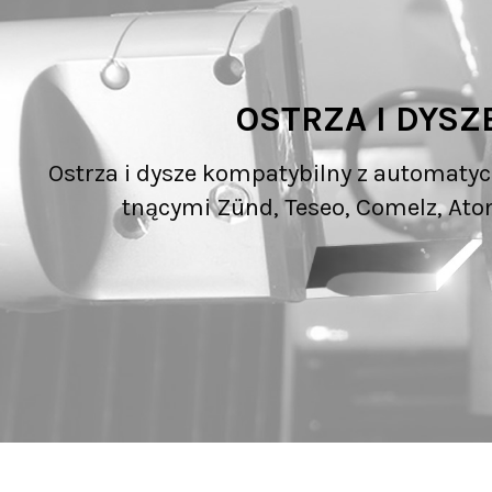
OSTRZA I DYSZ
Ostrza i dysze kompatybilny z automat
tnącymi Zünd, Teseo, Comelz, Atom