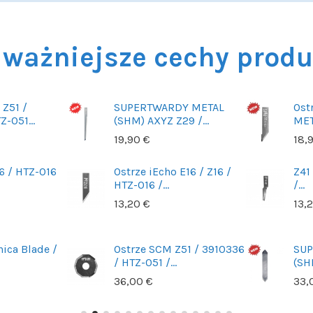
ważniejsze cechy prod
 Z51 /
SUPERTWARDY METAL
Ost
-051...
(SHM) AXYZ Z29 /...
MET
19,90 €
18,
6 / HTZ-016
Ostrze iEcho E16 / Z16 /
Z41
HTZ-016 /...
/...
13,20 €
13,
nica Blade /
Ostrze SCM Z51 / 3910336
SUP
/ HTZ-051 /...
(SH
36,00 €
33,