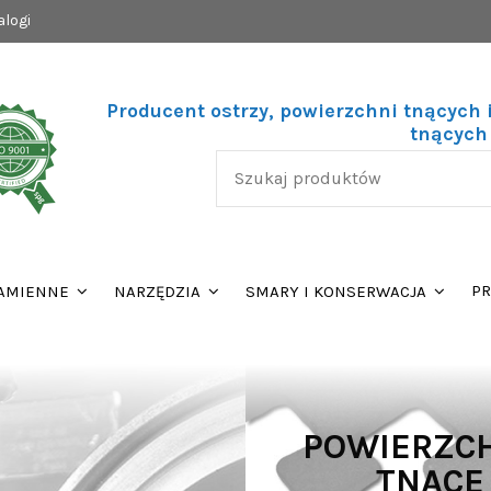
alogi
Producent ostrzy, powierzchni tnących
tnących
PR
AMIENNE
NARZĘDZIA
SMARY I KONSERWACJA
POWIERZC
TNĄCE