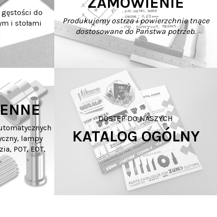
ZAMÓWIENIE
 gęstości do
Produkujemy ostrza i powierzchnie tnące
ym i stołami
dostosowane do Państwa potrzeb.
i
IENNE
DOSTĘP DO NASZYCH
automatycznych
KATALOG OGÓLNY
yczny, lampy
zia, POT, EOT,
.