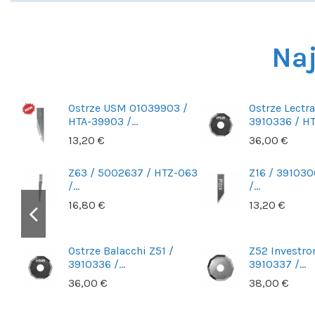
Naj
Ostrze USM 01039903 /
Ostrze Lectra
HTA-39903 /...
3910336 / HTZ
13,20 €
36,00 €
73 /
Z63 / 5002637 / HTZ-063
Z16 / 391030
/...
/...
16,80 €
13,20 €
Ostrze Balacchi Z51 /
Z52 Investro
3910336 /...
3910337 /...
36,00 €
38,00 €